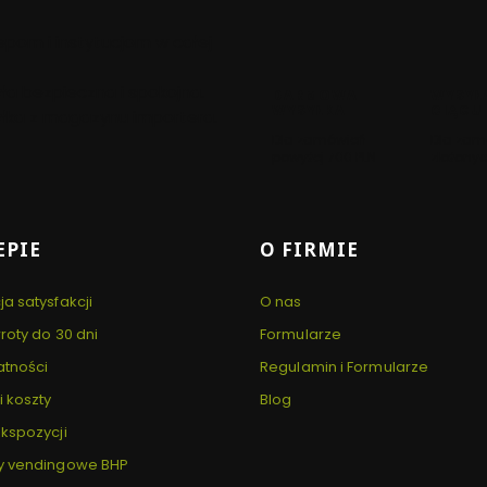
pom i instytucjom w całej
yła bezpieczna i spokojna.
DARMOWA
WYSYŁ
WYSYŁKA
CIĄGU
yłka z magazynu importera.
Dla zamówień
Dla zam
powyżej 700 PLN
złożonyc
 stopce
EPIE
O FIRMIE
a satysfakcji
O nas
roty do 30 dni
Formularze
atności
Regulamin i Formularze
i koszty
Blog
kspozycji
y vendingowe BHP