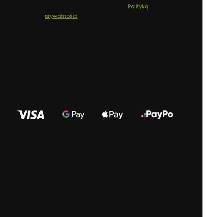
danych odbywa się zgodnie z
Polityką
prywatności
.