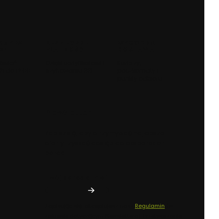
AMY W
BEZPIECZNE
WYGODNA
 24H
PŁATNOŚCI
DOSTAWA
ówień
Dzięki certyfikatowi i
Kurierzy,
h do 12:00
szyfrowaniu SSL
paczkomaty i
punkty odbioru
Newsletter
Zapisz się, aby otrzymywać najlepsze
oferty i zyskać dostęp do eksperckich
porad.
Twój adres e-mail
Zapisując się, akceptujesz nasz
Regulamin
(w
zakresie dotyczącym Newslettera). Przetwarzanie