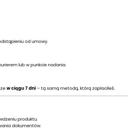
odstąpieniu od umowy.
kurierem lub w punkcie nadania.
dze
w ciągu 7 dni
– tą samą metodą, którą zapłaciłeś.
wdzeniu produktu.
owania dokumentów.