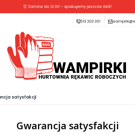
⏰ Zamów do 12:00 – spakujemy jeszcze dziś!
513 303 301
wampirki@w
ncja satysfakcji
Gwarancja satysfakcji