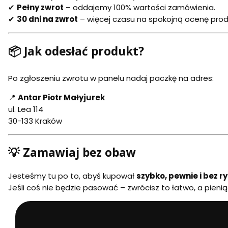
✔
Pełny zwrot
– oddajemy 100% wartości zamówienia.
✔
30 dni na zwrot
– więcej czasu na spokojną ocenę prod
📦 Jak odesłać produkt?
Po zgłoszeniu zwrotu w panelu nadaj paczkę na adres:
📍
Antar Piotr Małyjurek
ul. Lea 114
30-133 Kraków
💡 Zamawiaj bez obaw
Jesteśmy tu po to, abyś kupował
szybko, pewnie i bez r
Jeśli coś nie będzie pasować – zwrócisz to łatwo, a pienią