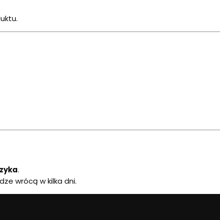
uktu.
yzyka
.
dze wrócą w kilka dni.